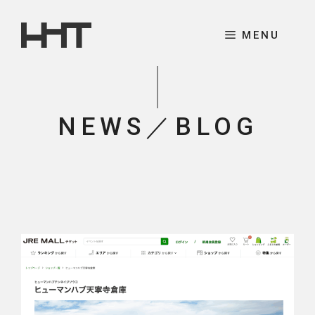
コ
ン
MENU
テ
ン
ツ
へ
NEWS／BLOG
ス
キ
ッ
プ