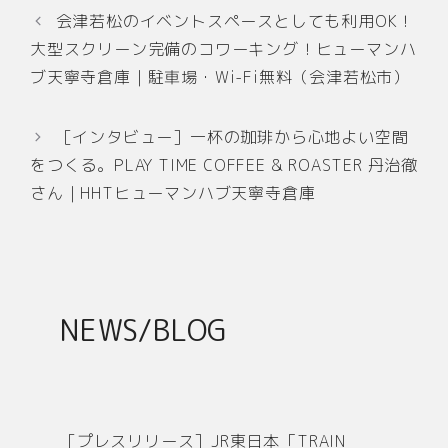
c
ai
会津若松のイベントスペースとしても利用OK！
e
l
大型スクリーン完備のコワーキング！ヒューマンハ
b
ブ天寧寺倉庫｜駐車場・Wi-Fi無料（会津若松市）
o
o
［インタビュー］一杯の珈琲から心地よい空間
k
をつくる。PLAY TIME COFFEE & ROASTER 丹治徹
さん｜HHTヒューマンハブ天寧寺倉庫
NEWS/BLOG
［プレスリリース］JR東日本「TRAIN