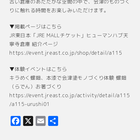
古い倉庫のあたたかな空間の中で、会津のものづく
りに触れる時間をお楽しみいただけます。
▼掲載ページはこちら
JR東日本「JRE MALLチケット」ヒューマンハブ天
寧寺倉庫 紹介ページ
https://event.jreast.co.jp/shop/detail/a115
▼体験イベントはこちら
キラめく螺鈿、本漆で会津塗モノづくり体験 螺鈿
（らでん）お箸づくり
https://event.jreast.co.jp/activity/detail/a115
/a115-urushi01
F
X
E
共
a
m
有