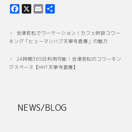
F
X
E
共
a
m
有
c
ai
会津若松でワーケーション！カフェ併設コワー
e
l
キング「ヒューマンハブ天寧寺倉庫」の魅力
b
o
24時間365日利用可能！会津若松のコワーキン
o
グスペース【HHT天寧寺倉庫】
k
NEWS/BLOG