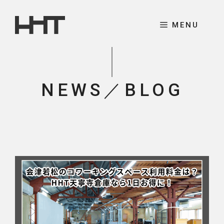
コ
ン
MENU
テ
ン
ツ
へ
NEWS／BLOG
ス
キ
ッ
プ