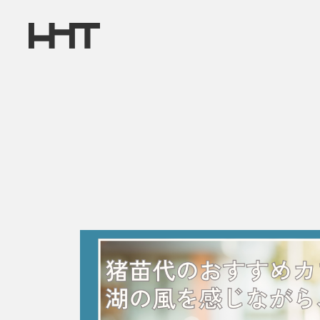
コ
ン
テ
ン
ツ
へ
ス
キ
ッ
プ