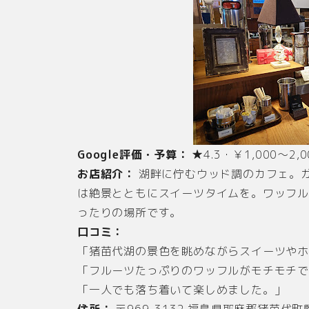
Google評価・予算：
★4.3・￥1,000〜2,0
お店紹介：
湖畔に佇むウッド調のカフェ。
は絶景とともにスイーツタイムを。ワッフ
ったりの場所です。
口コミ：
「猪苗代湖の景色を眺めながらスイーツや
「フルーツたっぷりのワッフルがモチモチ
「一人でも落ち着いて楽しめました。」
住所：
〒969-3132 福島県耶麻郡猪苗代町