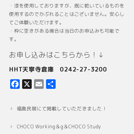
・漆を使用しておりますが、既に乾いているものを
使用するのでかぶれることはございません。安心し
てご体験いただけます。
・枠に空きがある場合は当日のお申込みも可能で
す。
お申し込みはこちらから！↓
HHT天寧寺倉庫 0242-27-3200
F
X
E
共
a
m
有
c
ai
福島民報にて掲載していただきました！
e
l
b
CHOCO Working＆g＆CHOCO Study
o