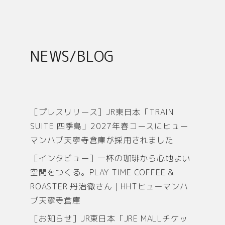
o
k
NEWS/BLOG
［プレスリリース］JR東日本「TRAIN
SUITE 四季島」2027年春コースにヒュー
マンハブ天寧寺倉庫が採用されました
［インタビュー］一杯の珈琲から心地よい
空間をつくる。PLAY TIME COFFEE &
ROASTER 丹治徹さん｜HHTヒューマンハ
ブ天寧寺倉庫
［お知らせ］JR東日本「JRE MALLチケッ