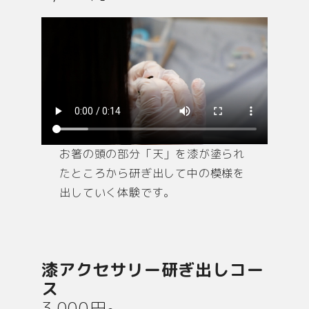
お箸の頭の部分「天」を漆が塗られ
たところから研ぎ出して中の模様を
出していく体験です。
漆アクセサリー研ぎ出しコー
ス
3,000円~