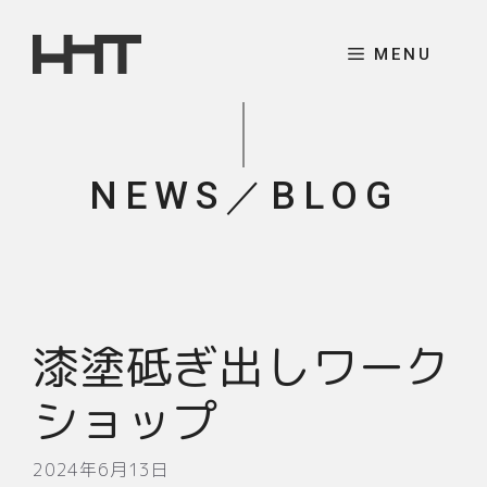
コ
ン
MENU
テ
ン
ツ
へ
NEWS／BLOG
ス
キ
ッ
プ
漆塗砥ぎ出しワーク
ショップ
2024年6月13日