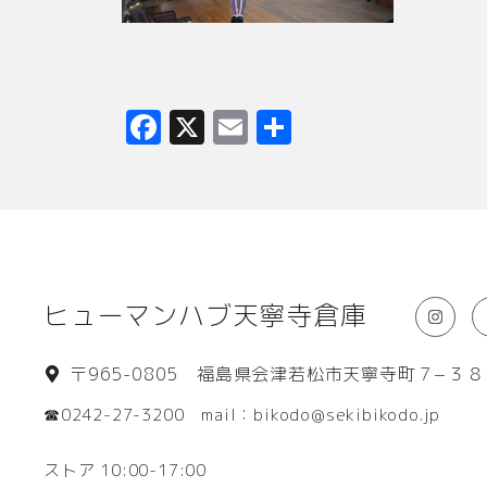
F
X
E
共
a
m
有
c
ai
e
l
b
o
ヒューマンハブ天寧寺倉庫
o
k
〒965-0805 福島県会津若松市天寧寺町７−３８
☎0242-27-3200 mail：bikodo@sekibikodo.jp
ストア 10:00-17:00