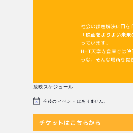
社会の課題解決に目を
「
映画をよりよい未来
っています。
HHT天寧寺倉庫では
うな、そんな場所を提
放映スケジュール
今後の イベント はありません。
N
o
t
チケットはこちらから
i
c