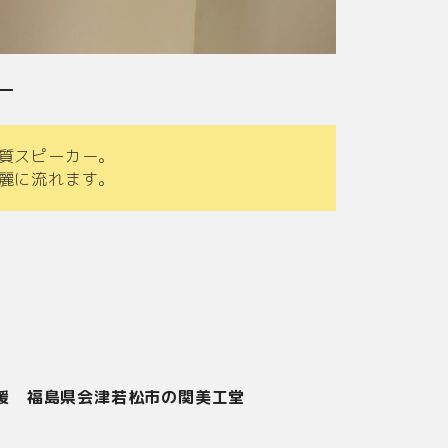
ー
質スピーカー。
麗に流れます。
援 福島県会津若松市の関美工堂